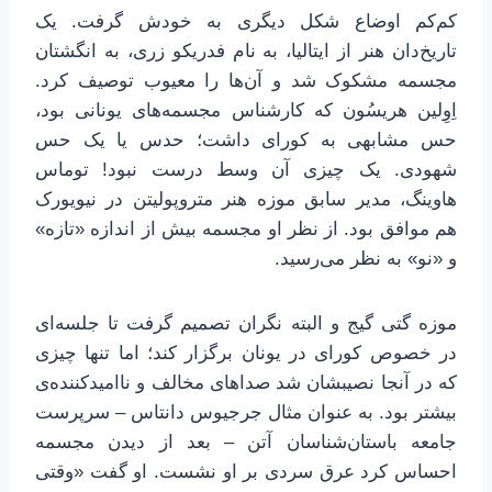
کم‌کم اوضاع شکل دیگری به خودش گرفت. یک
تاریخ‌دان هنر از ایتالیا، به نام فدریکو زری، به انگشتان
مجسمه مشکوک شد و آن‌ها را معیوب توصیف کرد.
اِوِلین هریسُون که کارشناس مجسمه‌های یونانی بود،
حس مشابهی به کورای داشت؛ حدس یا یک حس
شهودی. یک چیزی آن وسط درست نبود! توماس
هاوینگ، مدیر سابق موزه هنر متروپولیتن در نیویورک
هم موافق بود. از نظر او مجسمه بیش از اندازه «تازه»
و «نو» به نظر می‌رسید.
موزه گتی گیج و البته نگران تصمیم گرفت تا جلسه‌ای
در خصوص کورای در یونان برگزار کند؛ اما تنها چیزی
که در آنجا نصیبشان شد صداهای مخالف و ناامیدکننده‌ی
بیشتر بود. به عنوان مثال جرجیوس دانتاس – سرپرست
جامعه باستان‌شناسان آتن – بعد از دیدن مجسمه
احساس کرد عرق سردی بر او نشست. او گفت «وقتی