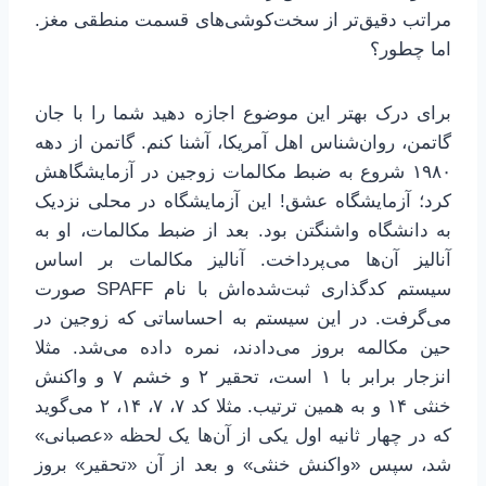
مراتب دقیق‌تر از سخت‌کوشی‌های قسمت منطقی مغز.
اما چطور؟
برای درک بهتر این موضوع اجازه دهید شما را با جان
گاتمن، روان‌شناس اهل آمریکا، آشنا کنم. گاتمن از دهه
۱۹۸۰ شروع به ضبط مکالمات زوجین در آزمایشگاهش
کرد؛ آزمایشگاه عشق! این آزمایشگاه در محلی نزدیک
به دانشگاه واشنگتن بود. بعد از ضبط مکالمات، او به
آنالیز آن‌ها می‌پرداخت. آنالیز مکالمات بر اساس
سیستم کدگذاری ثبت‌شده‌اش با نام SPAFF صورت
می‌گرفت. در این سیستم به احساساتی که زوجین در
حین مکالمه بروز می‌دادند، نمره داده می‌شد. مثلا
انزجار برابر با ۱ است، تحقیر ۲ و خشم ۷ و واکنش
خنثی ۱۴ و به همین ترتیب. مثلا کد ۷، ۷، ۱۴، ۲ می‌گوید
که در چهار ثانیه اول یکی از آن‌ها یک لحظه «عصبانی»
شد، سپس «واکنش خنثی» و بعد از آن «تحقیر» بروز