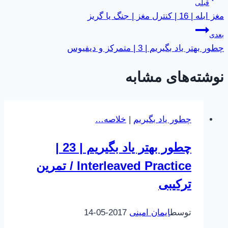
راهبری
قبلی
مغز ابله | 16 | کنترل مغز | جنگ یا گریز
نوشته
بعدی
چطور بهتر یاد بگیریم | 3 | متمرکز و دیفیوس
نوشته‌های مشابه
چطور یاد بگیریم
|
خلاصه…
چطور بهتر یاد بگیریم | 23 |
Interleaved Practice / تمرین
ترکیبی
توسط
ایمان امینی
2017-05-14