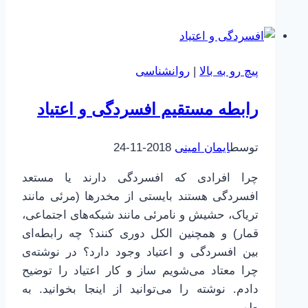
بهتر
یاد
بگیریم
|
پیچ رو به بالا
|
روانشناسی
43
|
رابطه مستقیم افسردگی و اعتیاد
یادگیری
و
توسط
ایمان امینی
2018-11-24
پشتکار
چرا افرادی که افسردگی دارند یا مستعد
افسردگی هستند بایستی از مخدرها (مرئی مانند
تریاک، حشیش و نامرئی مانند شبکه‌های اجتماعی،
قمار) و همچنین الکل دوری کنند؟ چه رابطه‌ای
بین افسردگی و اعتیاد وجود دارد؟ در نوشته‌ی
چرا معتاد می‌شویم ساز و کار اعتیاد را توضیح
دادم. نوشته را می‌توانید از اینجا بخوانید. به
طور…