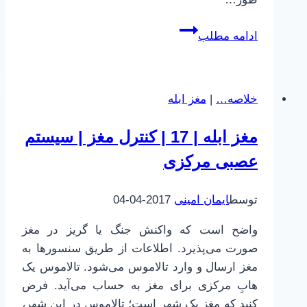
رابطه
ادامه مطلب
مستقیم
افسردگی
و
خلاصه…
|
مغز ابله
اعتیاد
مغز ابله | 17 | کنترل مغز | سیستم
عصبی مرکزی
توسط
ایمان امینی
2017-04-04
واضح است که واکنش جنگ یا گریز در مغز
صورت می‌پذیرد. اطلاعات از طریق سنسورها به
مغز ارسال و وارد تالاموس می‌شود. تالاموس یک
هابِ مرکزی برای مغز به حساب می‌آید. فرض
کنید که مغز یک شهر است؛ تالاموس در این شهر،