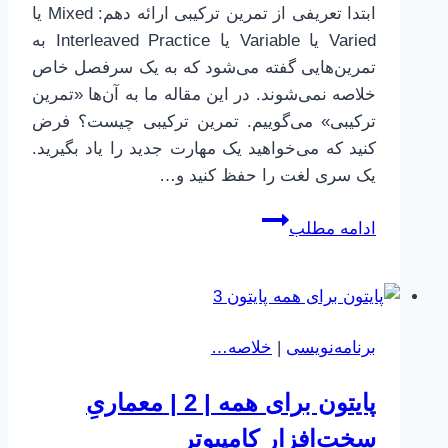
ابتدا تعریفی از تمرین ترکیبی ارائه دهم: ‫Mixed یا
Varied یا Variable یا Interleaved Practice به
تمرین‌هایی گفته می‌شود که به یک سرفصل خاص
خلاصه نمی‌شوند. در این مقاله ما به آن‌ها «تمرین
ترکیبی» می‌گوییم. تمرین ترکیبی چیست؟ فرض
کنید که می‌خواهید یک مهارت جدید را یاد بگیرید.
یک سری لغت را حفظ کنید و…
چطور
ادامه مطلب
بهتر
یاد
بگیریم
|
برنامه‌نویسی
|
خلاصه…
23
|
پایتون برای همه | 2 | معماریِ
Interleaved
Practice
سخت‌افزار کامپیوتر