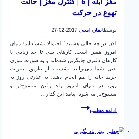
مغز ابله | 5 | کنترل مغز | حالت
معماریِ
تهوع در حرکت
سخت‌افزار
کامپیوتر
توسط
ایمان امینی
2017-02-27
الان در چه حالی هستید؟ احتمالا نشسته‌اید! دنیای
امروز همین است. کارهای یدی تا حد زیادی با
کارهای دفتری جایگزین شده‌اند و به صورت تئوری
حتی شما می‌توانید نشسته، از طریق اینترنت
خرید خانه را هم انجام دهید. به عبارتی روز به
روز، در دنیای امروز راه رفتن منسوخ‌تر و
منسوخ‌تر می‌شود. پیامد این گذار…
مغز
ادامه مطلب
ابله
|
5