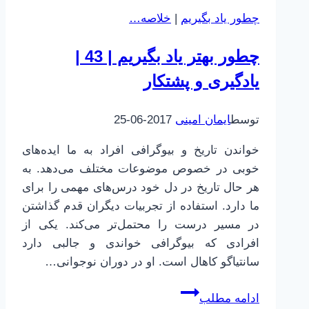
|
چطور یاد بگیریم
|
خلاصه…
کنترل
مغز
چطور بهتر یاد بگیریم | 43 |
|
حالت
یادگیری و پشتکار
تهوع
در
توسط
ایمان امینی
2017-06-25
حرکت
خواندن تاریخ و بیوگرافی افراد به ما ایده‌های
خوبی در خصوص موضوعات مختلف می‌دهد. به
هر حال تاریخ در دل خود درس‌های مهمی را برای
ما دارد. استفاده از تجربیات دیگران قدم گذاشتن
در مسیر درست را محتمل‌تر می‌کند. یکی از
افرادی که بیوگرافی خواندی و جالبی دارد
سانتیاگو کاهال است. او در دوران نوجوانی…
چطور
ادامه مطلب