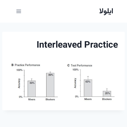
ازگشت
ایلولا
ه
حتوا
Interleaved Practice