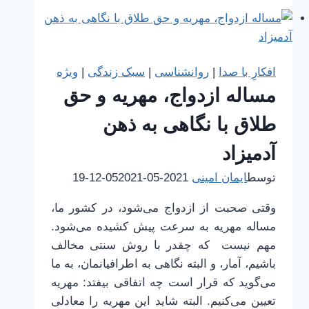
کودکان
و
تکلیف
ما
افکارِ با صدا
|
روانشناسی
|
سبک زندگی
|
ویژه
بزرگ‌ترها
مساله ازدواج، مهریه و حق
در
خصوص
طلاق با نگاهی به ذهن
مساله
آدمیزاد
یادگیری
توسط
ایمان امینی
2021-05-05
2021-12-19
وقتی صحبت از ازدواج می‌شود، در کشور ما،
مساله مهریه به سرعت پیش کشیده می‌شود.
مهم نیست که چقدر با روش سنتی مخالف
باشیم، آمار، و البته نگاهی به اطرافیانمان، به ما
می‌گوید که قرار است چه اتفاقی بیفتد: مهریه
تعیین می‌کنیم. البته شاید این مهریه را معادلی