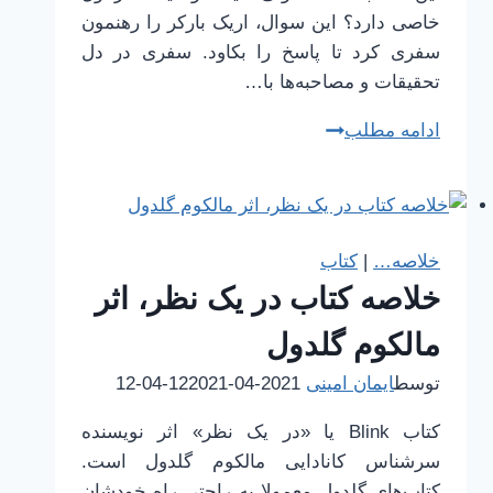
خاصی دارد؟ این سوال، اریک بارکر را رهنمون
سفری کرد تا پاسخ را بکاود. سفری در دل
تحقیقات و مصاحبه‌ها با…
خلاصه
ادامه مطلب
کتاب
گم
کردن
سوراخ
خلاصه…
|
کتاب
دعا
خلاصه کتاب در یک نظر، اثر
اثر
اریک
مالکوم گلدول
بارکر
توسط
ایمان امینی
2021-04-12
2021-04-12
کتاب ‌Blink یا «در یک نظر» اثر نویسنده
سرشناس کانادایی مالکوم گلدول است.
کتاب‌های گلدول معمولا به راحتی راه خودشان