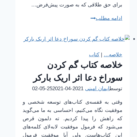
برای حق طلاقی که به صورت پیش‌فرض…
مساله
ادامه مطلب
ازدواج،
مهریه
و
حق
خلاصه…
|
کتاب
طلاق
خلاصه کتاب گم کردن
با
نگاهی
سوراخ دعا اثر اریک بارکر
به
توسط
ایمان امینی
2021-04-25
2021-05-02
ذهن
آدمیزاد
وقتی به قفسه‌ی کتاب‌های توسعه شخصی و
موفقیت نگاه می‌کنیم، احساسی به ما می‌گوید
که راهش را پیدا کردیم. ته دلمون قرص
می‌شود که فرمول موفقیت لابه‌لای کلمه‌های
این کتاب‌هاست. ولی آیا موفقیت فرمول