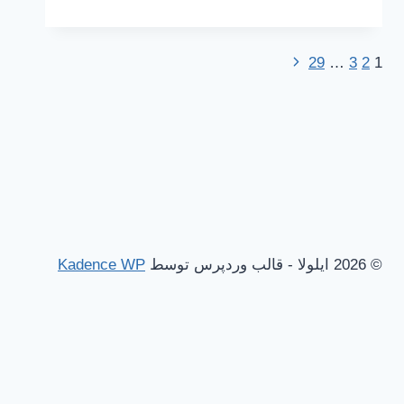
کتاب
ساعت‌ساز
نابینا
برگۀ
1
2
3
…
29
پیمایش
اثر
بعدی
ریچارد
صفحه
داوکینز
© 2026 ایلولا - قالب وردپرس توسط
Kadence WP
ستجو