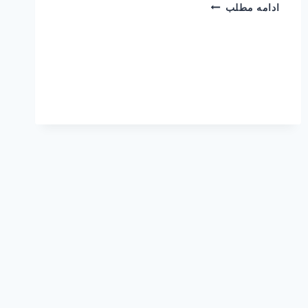
چرا
ادامه مطلب
من
نتوانم!؟
(مهارت)