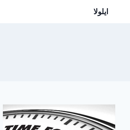
ازگشت
ایلولا
ه
حتوا