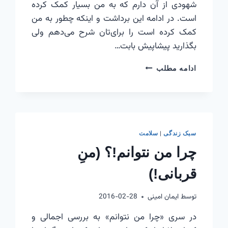
شهودی از آن دارم که به من بسیار کمک کرده
است. در ادامه این برداشت و اینکه چطور به من
کمک کرده است را برای‌تان شرح می‌دهم ولی
بگذارید پیشاپیش بابت…
چرا
ادامه مطلب
من
نتوانم!؟
(قورباغه
را
قورت
بده)
|
سبک زندگی
سلامت
چرا من نتوانم!؟ (منِ
قربانی!)
توسط
ایمان امینی
2016-02-28
در سری «چرا من نتوانم» به بررسی اجمالی و