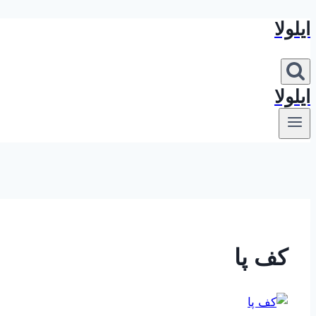
ایلولا
بازگشت
به
محتوا
ایلولا
کف پا