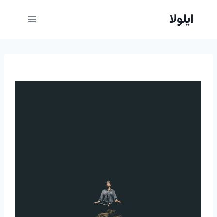
ازگشت
ایلولا
ه
حتوا