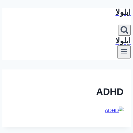
ایلولا
بازگشت
به
محتوا
ایلولا
ADHD