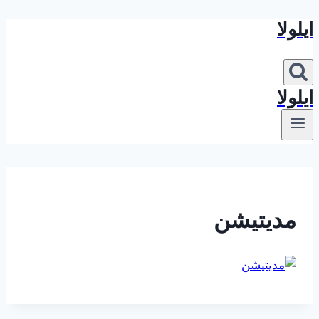
ایلولا
بازگشت
به
محتوا
ایلولا
مدیتیشن