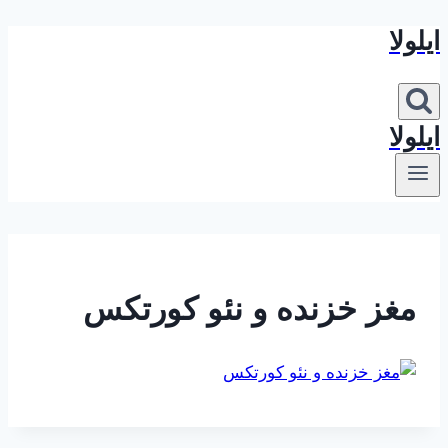
ایلولا
بازگشت
به
محتوا
ایلولا
مغز خزنده و نئو کورتکس