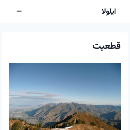
ازگشت
ایلولا
ه
حتوا
قطعیت