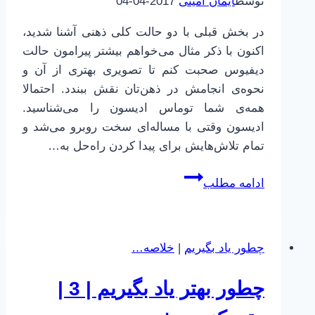
توسط
ایمان امینی
2017-04-04
در بخش قبلی با دو حالت کلی ذهنی آشنا شدید،
اکنون با ذکر مثال می‌خواهم بیشتر پیرامون حالت
دیفیوس صحبت کنم تا تصویری بهتری از آن و
نحوه‌ی انجامش در ذهن‌تان نقش ببندد. احتمالا
همه‌ی شما توماس ادیسون را می‌شناسید.
ادیسون وقتی با مساله‌ای سخت روبرو می‌شد و
تمام تلاش‌هایش برای پیدا کردن راه‌حل به…
چطور
ادامه مطلب
بهتر
یاد
بگیریم
چطور یاد بگیریم
|
خلاصه…
|
4
چطور بهتر یاد بگیریم | 3 |
|
دیفیوس،