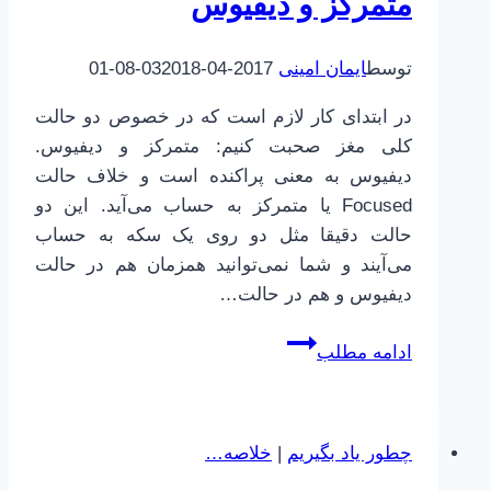
متمرکز و دیفیوس
چگونه؟
توسط
ایمان امینی
2017-04-03
2018-08-01
در ابتدای کار لازم است که در خصوص دو حالت
کلی مغز صحبت کنیم: متمرکز و دیفیوس.
دیفیوس به معنی پراکنده است و خلاف حالت
Focused یا متمرکز به حساب می‌آید. این دو
حالت دقیقا مثل دو روی یک سکه به حساب
می‌آیند و شما نمی‌توانید همزمان هم در حالت
دیفیوس و هم در حالت…
چطور
ادامه مطلب
بهتر
یاد
بگیریم
چطور یاد بگیریم
|
خلاصه…
|
3