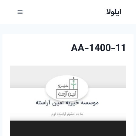
ازگشت
ایلولا
ه
حتوا
1400-11-AA