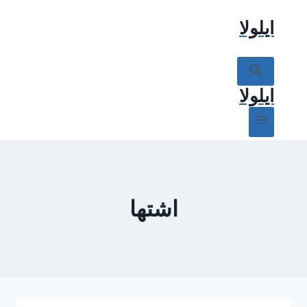
ازگشت
ایلولا
ه
حتوا
ایلولا
اشتها