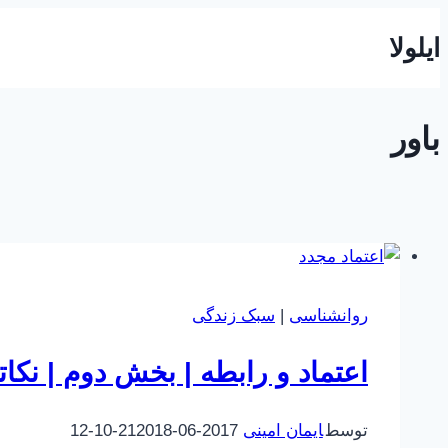
بازگشت
ایلولا
به
محتوا
باور
روانشناسی
|
سبک زندگی
اعتماد و رابطه | بخش دوم | نکات
توسط
ایمان امینی
2017-06-21
2018-10-12