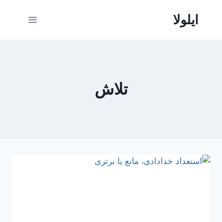
ازگشت
ایلولا
ه
حتوا
تلاش