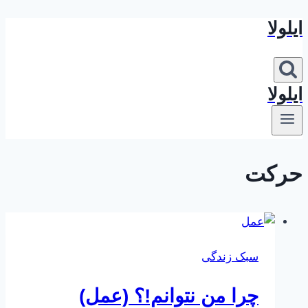
ایلولا
بازگشت
به
محتوا
ایلولا
حرکت
سبک زندگی
چرا من نتوانم!؟ (عمل)