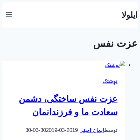
بازگشت
ایلولا
به
محتوا
عزت نفس
نِوِشتک
عزت نفس ساختگی، دشمن
سعادت ما و فرزندانمان
توسط
ایمان امینی
2019-03-30
2019-03-30