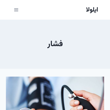
ازگشت
ایلولا
ه
حتوا
فشار