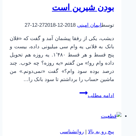
بودن شیرین است
توسط
ایمان امینی
2018-12-27
2018-12-27
دیشب، یکی از رفقا پیشمان آمد و گفت که «فلان
بانک به فلانی یه وام سی میلیونی داده، بیست و
پنج قسط و هر قسط ۱٬۴۸۰. یه روزه هم تحویل
داده وام رو!» من گفتم «یه روزه؟ چه خوب. چند
درصد بوده سود وام؟» گفت «نمی‌دونم.» من
ماشین حساب را برداشتم تا سود بانک را…
من
ادامه مطلب
برحق
هستم
چون
برحق
پیچ رو به بالا
|
روانشناسی
بودن