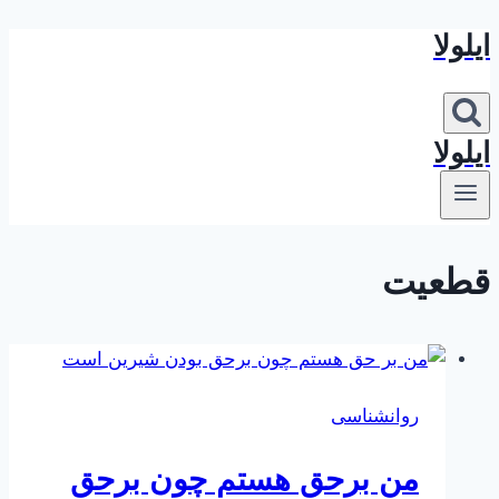
ایلولا
بازگشت
به
محتوا
ایلولا
قطعیت
روانشناسی
من برحق هستم چون برحق