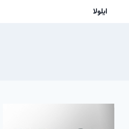
ازگشت
ایلولا
ه
حتوا