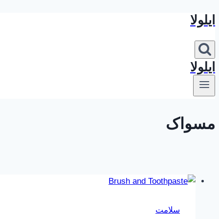
ایلولا
بازگشت
به
محتوا
ایلولا
مسواک
سلامت