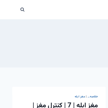
خلاصه…
|
مغز ابله
مغز ابله | 7 | کنترل مغز |