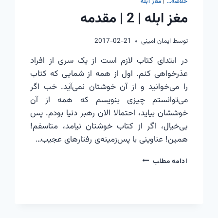
خلاصه…
|
مغز ابله
|
مغز ابله | 2 | مقدمه
اشتها
|
3
توسط
ایمان امینی
2017-02-21
|
در ابتدای کتاب لازم است از یک سری از افراد
پرخوری
عذرخواهی کنم. اول از همه از شمایی که کتاب
را می‌خوانید و از آن خوشتان نمی‌آید. خب اگر
می‌توانستم چیزی بنویسم که همه از آن
خوششان بیاید، احتمالا الان رهبر دنیا بودم. پس
بی‌خیال، اگر از کتاب خوشتان نیامد، متاسفم!
همین! عناوینی با پس‌زمینه‌ی رفتارهای عجیب…
مغز
ادامه مطلب
ابله
|
2
|
مقدمه