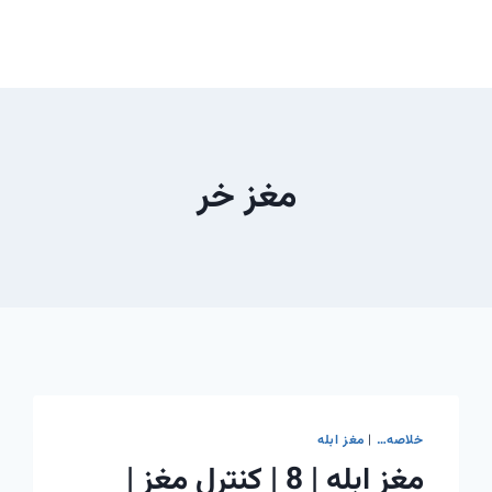
مغز خر
خلاصه…
|
مغز ابله
مغز ابله | 8 | کنترل مغز |