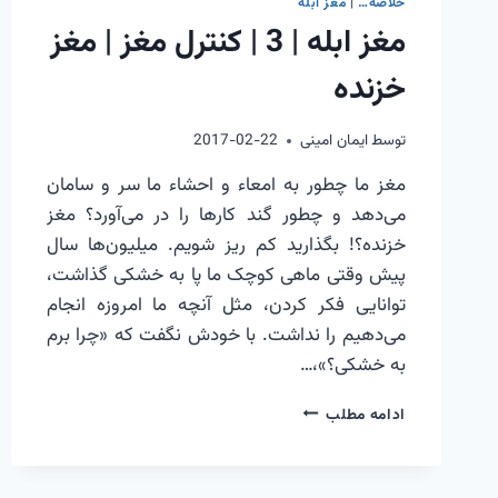
خلاصه…
|
مغز ابله
|
مغز ابله | 3 | کنترل مغز | مغز
خواب
|
خزنده
1
توسط
ایمان امینی
2017-02-22
مغز ما چطور به امعاء و احشاء ما سر و سامان
می‌دهد و چطور گند کارها را در می‌آورد؟ مغز
خزنده؟! بگذارید کم ریز شویم. میلیون‌ها سال
پیش وقتی ماهی کوچک ما پا به خشکی گذاشت،
توانایی فکر کردن، مثل آنچه ما امروزه انجام
می‌دهیم را نداشت. با خودش نگفت که «چرا برم
به خشکی؟»،…
مغز
ادامه مطلب
ابله
|
3