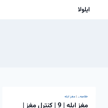
ازگشت
ایلولا
ه
حتوا
خلاصه…
|
مغز ابله
مغز ابله | 9 | کنترل مغز |