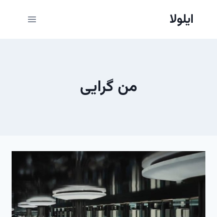
ازگشت
ایلولا
ه
حتوا
من گرایی