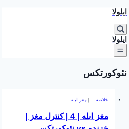
ایلولا
بازگشت
به
محتوا
ایلولا
نئوکورتکس
خلاصه…
|
مغز ابله
مغز ابله | 4 | کنترل مغز |
خزنده vs نئوکورتکس