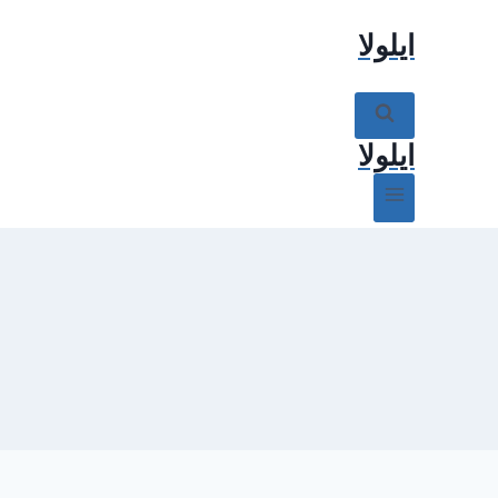
ازگشت
ایلولا
ه
حتوا
ایلولا