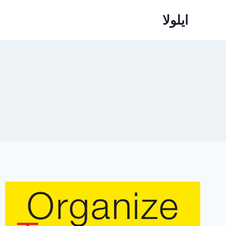
ازگشت
ایلولا
ه
حتوا