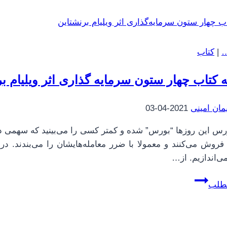
|
19
|
کنترل
…
|
کتاب
مغز
|
 کتاب چهار ستون سرمایه گذاری اثر ویلیام بر
جنگ
یا
مان امینی
2021-04-03
گریز
|
ورس این روزها “بورس” شده و کمتر کسی را می‌بینید که سهمی در آ
4
فروش می‌کنند و معمولا با ضرر معامله‌هایشان را می‌بندند. در
|
ی‌اندازیم. از…
خطر
خلاصه
بالقوه
مطلب
کتاب
چهار
ستون