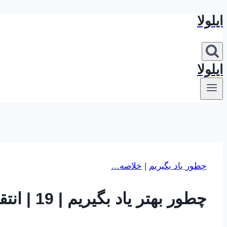
ایلولا
بازگشت
به
محتوا
ایلولا
چطور یاد بگیریم
|
خلاصه…
چطور بهتر یاد بگیریم | 19 | انتقال یا Transfer