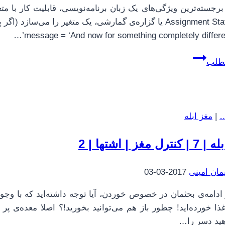
برجسته‌ترین ویژگی‌های یک زبان برنامه‌نویسی، قابلیت کار با م
Assignment Statement یا گزاره‌ی گمارشی، یک متغیر را
پایتون
مطلب
برای
همه
|
12
…
|
مغز ابله
|
متغیرها،
رل مغز | اشتها | 2
قوانین
انتخاب
مان امینی
2017-03-03
نام،
و
دامه‌ی بحثمان در خصوص خوردن، آیا توجه داشته‌اید که با وجود ا
کلمات
 خورده‌اید! چطور باز هم می‌توانید بخورید!؟ اصلا معده‌ی پ
کلیدی
هید دسر را…