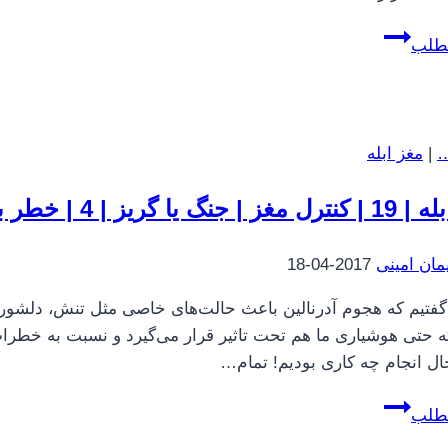
مغز
مطلب
ابله
|
7
|
…
|
مغز ابله
کنترل
مغز
جنگ یا گریز | 4 | خطر بالقوه
|
اشتها
مان امینی
2017-04-18
|
2
ا گفتیم که هجوم آدرنالین باعث حالت‌های خاصی مثل تنش، دلش
که حتی هوشیاری ما هم تحت تاثیر قرار می‌گیرد و نسبت به خطرا
ال انجام چه کاری بودیم! تمام…
مغز
مطلب
ابله