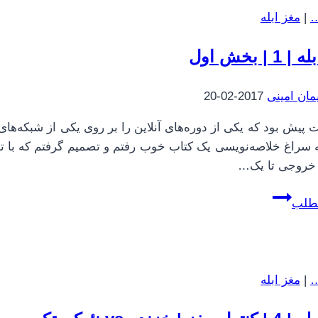
سرمایه
…
|
مغز ابله
گذاری
اثر
1 | بخش اول
ویلیام
برنشتاین
مان امینی
2017-02-20
 پیش بود که یکی از دوره‌های آنلاین را بر روی یکی از شبکه‌ها
ه سراغ خلاصه‌نویسی یک کتاب خوب رفتم و تصمیم گرفتم که با توج
 خروجی تا یک…
مغز
مطلب
ابله
|
1
|
…
|
مغز ابله
بخش
اول