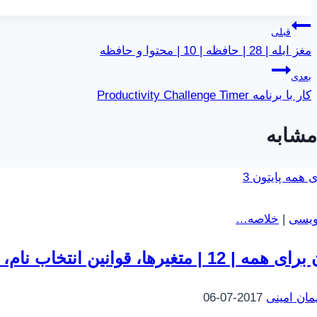
نوشته:
راهبری
قبلی
مغز ابله | 28 | حافظه | 10 | محتوا و حافظه
نوشته
بعدی
کار با برنامه Productivity Challenge Timer
مشابه
نویسی
|
خلاصه…
12 | متغیرها، قوانین انتخاب نام، و کلمات کلیدی
مان امینی
2017-07-06