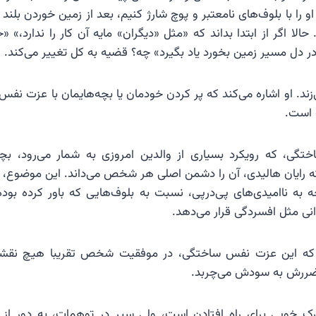
او را با بلوف‌های نامعتبر و پوچ شارژ کنیم، بعد از زمین خوردن بلن
الا اگر از ابتدا بداند که «مثل «دیگران» مایه آن کار را ندارد،
ر دل مسیر زمین بخورد یاد بگیرد» چه؟ قضیه به کل تغییر می‌کند.
‌زند. او اشاره می‌کند که پر کردن خودمان یا بچه‌هایمان با عزت ن
 است.
گی، که رویکرد بسیاری از والدین امروزی به شمار می‌رود، بچه
 که رایان هالیدی، آن را دشمن اصلی هر شخص می‌داند. این موضوع، 
به ناامیدی‌های پی‌در‌پی، نسبت به بلوف‌هایی که باور کرده ب
نی مثل افسردگی قرار می‌دهد.
که این عزت نفس ساختگی، در موفقیت شخص تقریبا هیچ نقشی را
 ضررش به سودش می‌چربد.
ک خوبی برای راه افتادن است، ولی سیر در توهمات، به دور از