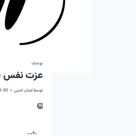
نِوِشتک
عزت نفس سا
توسط
ایمان امینی
3-30