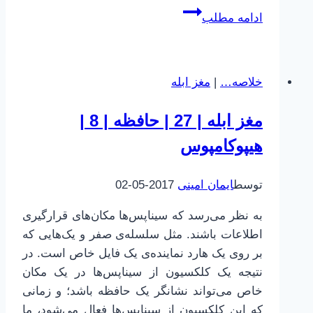
چطور
ادامه مطلب
بهتر
یاد
بگیریم
خلاصه…
|
مغز ابله
|
19
مغز ابله | 27 | حافظه | 8 |
|
هیپوکامپوس
انتقال
یا
Transfer
توسط
ایمان امینی
2017-05-02
به نظر می‌رسد که سیناپس‌ها مکان‌های قرارگیری
اطلاعات باشند. مثل سلسله‌ی صفر و یک‌هایی که
بر روی یک هارد نماینده‌ی یک فایل خاص است. در
نتیجه یک کلکسیون از سیناپس‌ها در یک مکان
خاص می‌تواند نشانگر یک حافظه باشد؛ و زمانی
که این کلکسیون از سیناپس‌ها فعال می‌شود، ما