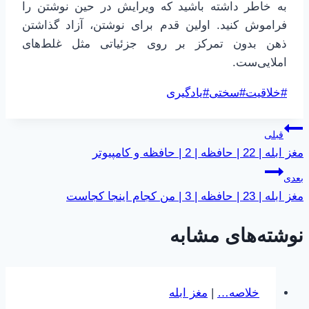
به خاطر داشته باشید که ویرایش در حین نوشتن را
فراموش کنید. اولین قدم برای نوشتن، آزاد گذاشتن
ذهن بدون تمرکز بر روی جزئیاتی مثل غلط‌های
املایی‌ست.
برچسب‌های
#
خلاقیت
#
سختی
#
یادگیری
نوشته:
راهبری
قبلی
مغز ابله | 22 | حافظه | 2 | حافظه و کامپیوتر
نوشته
بعدی
مغز ابله | 23 | حافظه | 3 | من کجام اینجا کجاست
نوشته‌های مشابه
خلاصه…
|
مغز ابله