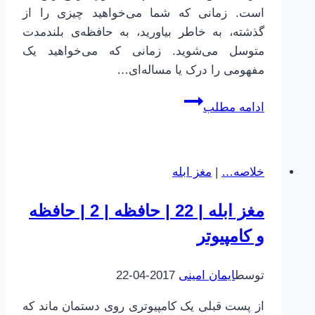
است. زمانی که شما می‌خواهید چیزی را از
گذشته، به خاطر بیاورید، به حافظه‌ی بلندمدت
متوسل می‌شوید. زمانی که می‌خواهید یک
مفهومی را درک یا مساله‌ای…
چطور
ادامه مطلب
بهتر
یاد
بگیریم
خلاصه…
|
مغز ابله
|
8
مغز ابله | 22 | حافظه | 2 | حافظه
|
و کامپیوتر
تکرار
و
تمرین
توسط
ایمان امینی
2017-04-22
از پست قبلی یک کامپیوتری روی دستمان ماند که