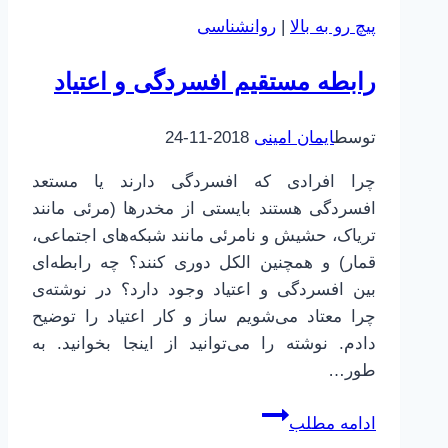
|
پیچ رو به بالا
|
روانشناسی
کنترل
مغز
رابطه مستقیم افسردگی و اعتیاد
|
خزنده
توسط
ایمان امینی
2018-11-24
vs
نئوکورتکس
چرا افرادی که افسردگی دارند یا مستعد
افسردگی هستند بایستی از مخدرها (مرئی مانند
تریاک، حشیش و نامرئی مانند شبکه‌های اجتماعی،
قمار) و همچنین الکل دوری کنند؟ چه رابطه‌ای
بین افسردگی و اعتیاد وجود دارد؟ در نوشته‌ی
چرا معتاد می‌شویم ساز و کار اعتیاد را توضیح
دادم. نوشته را می‌توانید از اینجا بخوانید. به
طور…
رابطه
ادامه مطلب
مستقیم