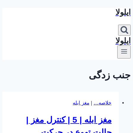
ایلولا
بازگشت
به
محتوا
ایلولا
جنب زدگی
خلاصه…
|
مغز ابله
مغز ابله | 5 | کنترل مغز |
حالت تهوع در حرکت