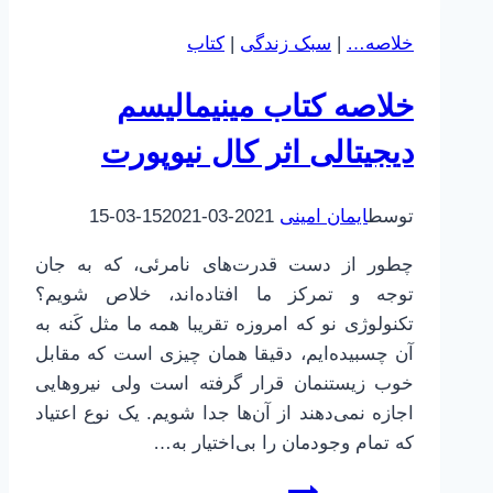
اثر
خلاصه…
|
سبک زندگی
|
کتاب
ریچارد
داوکینز
خلاصه کتاب مینیمالیسم
دیجیتالی اثر کال نیوپورت
توسط
ایمان امینی
2021-03-15
2021-03-15
چطور از دست قدرت‌های نامرئی، که به جان
توجه و تمرکز ما افتاده‌اند، خلاص شویم؟
تکنولوژی نو که امروزه تقریبا همه ما مثل کَنه به
آن چسبیده‌ایم، دقیقا همان چیزی است که مقابل
خوب زیستنمان قرار گرفته است ولی نیروهایی
اجازه نمی‌دهند از آن‌ها جدا شویم. یک نوع اعتیاد
که تمام وجودمان را بی‌اختیار به…
خلاصه