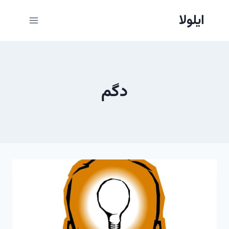
ازگشت
ایلولا
ه
حتوا
دگم