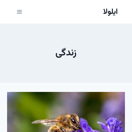
ازگشت
ایلولا
ه
حتوا
زندگی