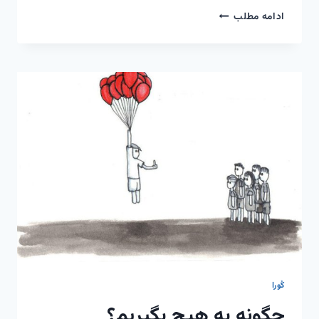
زنبور
ادامه مطلب
عسل،
درسی
که
از
او
گرفتم
کُورا
چگونه به هیچ بگیریم؟