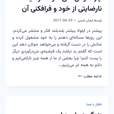
نارضایتی از خود و فرافکنی آن
توسط
ایمان امینی
2017-04-25
پیشتر در ایلولا بیشتر بلندبلند فکر و منتشر می‌کردم.
این روزها مساله‌ای ذهنم را به خود مشغول کرده و
عنانش را در دست گرفته و می‌خواهد جولان دهد این
است که گفتم بد نباشد یک فرضیه‌ی من‌درآوردی دیگر
را پست کنم! چرا بعضی از ما از همه چیز ناراضی‌ایم و
دائم به همه غر می‌زنیم….
چرا
ادامه مطلب
خوش
نمی‌گذرد؟
فرضیه
نارضایتی
از
افکارِ با صدا
خود
و