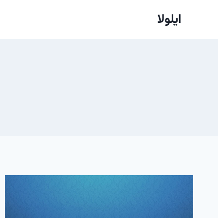
ازگشت
ایلولا
ه
حتوا