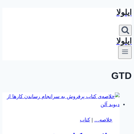
ایلولا
بازگشت
به
محتوا
ایلولا
GTD
خلاصه…
|
کتاب