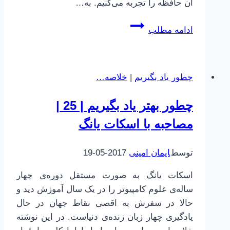
آن حافظه را تجربه می‌کنیم. به…
مغز
ادامه مطلب
ابله
|
27
چطور یاد بگیریم
|
خلاصه…
|
حافظه
چطور بهتر یاد بگیریم | 25 |
|
8
مصاحبه با اسکات یانگ
|
هیپوکامپوس
توسط
ایمان امینی
2017-05-19
اسکات یانگ به صورت مستقل دوره‌ی چهار
ساله‌ی علوم کامپیوتر را در یک سال آموزش دید و
حالا در سفرش به اقصی نقاط جهان در حال
یادگیری چهار زبان زنده‌ی دنیاست. در این نوشته