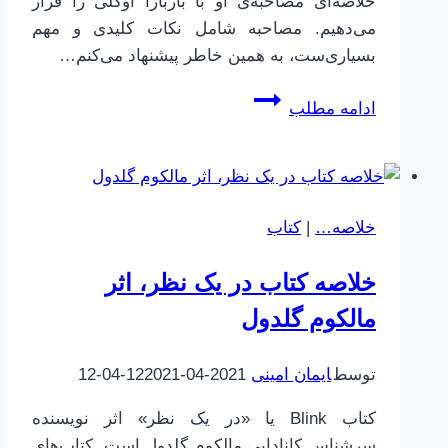
خلاصه‌ای مصاحبه‌ی او با باربارا اوکلی را قرار
می‌دهیم. مصاحبه شامل نکات کلیدی و مهم
بسیاری‌ست، به همین خاطر پیشنهاد می‌کنم…
چطور
ادامه مطلب
بهتر
یاد
بگیریم
|
خلاصه…
|
کتاب
25
|
خلاصه کتاب در یک نظر، اثر
مصاحبه
با
مالکوم گلدول
اسکات
یانگ
توسط
ایمان امینی
2021-04-12
2021-04-12
کتاب ‌Blink یا «در یک نظر» اثر نویسنده
سرشناس کانادایی مالکوم گلدول است. کتاب‌های