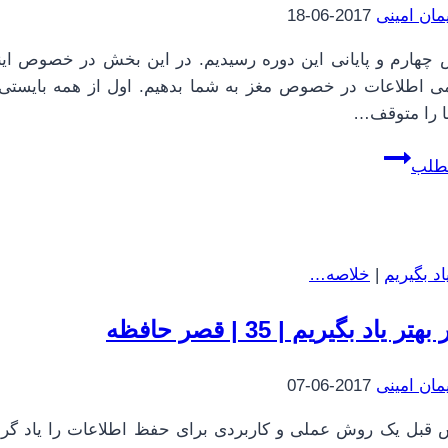
مان امینی
2017-06-18
چهارم و پایانی این دوره رسیدیم. در این بخش در خصوص این
می اطلاعات در خصوص مغز به شما بدهیم. اول از همه بایستی 
ا را متوقف…
چطور
مطلب
بهتر
یاد
بگیریم
|
د بگیریم
|
خلاصه…
40
|
 یاد بگیریم | 35 | قصر حافظه
دانش‌آموز
بهتری
مان امینی
2017-06-07
باشیم
قبل یک روش عملی و کاربردی برای حفظ اطلاعات را یاد گرفت