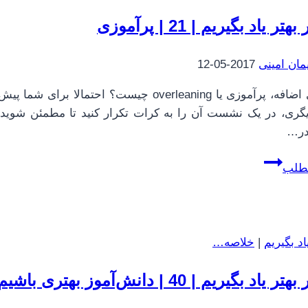
ر یاد بگیریم | 21 | پرآموزی
مان امینی
2017-05-12
یادگیری اضافه، پرآموزی یا overleaning چی
گری، در یک نشست آن را به کرات تکرار کنید تا مطمئن شوید ک
در…
چطور
مطلب
بهتر
یاد
بگیریم
|
د بگیریم
|
خلاصه…
21
|
اد بگیریم | 40 | دانش‌آموز بهتری باشیم
پرآموزی