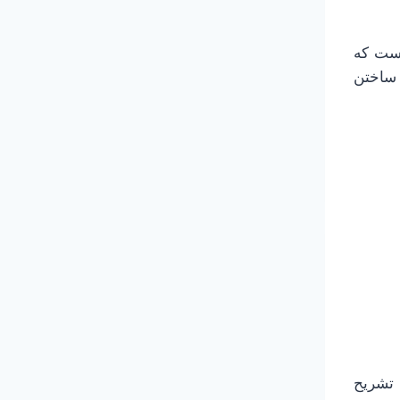
است که
 ساختن
 تشریح