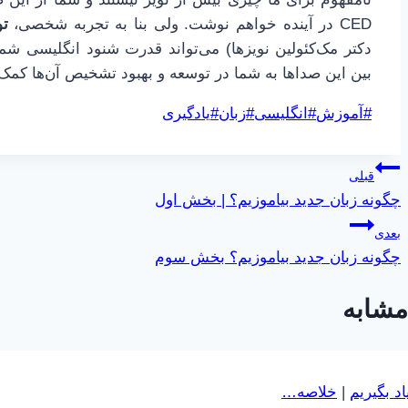
CED در آینده خواهم نوشت. ولی بنا به تجربه شخصی،
ت
دکتر مک‌کئولین نویزها) می‌تواند قدرت شنود انگلیسی شما
بین این صداها به شما در توسعه و بهبود تشخیص آن‌ها کمک
برچسب‌های
#
آموزش
#
انگلیسی
#
زبان
#
یادگیری
نوشته:
راهبری
قبلی
چگونه زبان جدید بیاموزیم؟ | بخش اول
نوشته
بعدی
چگونه زبان جدید بیاموزیم؟ بخش سوم
مشابه
د بگیریم
|
خلاصه…