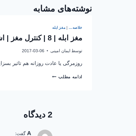
نوشته‌های مشابه
خلاصه…
|
مغز ابله
مغز ابله | 8 | کنترل مغز | اشتها | 3 | پرخوری
توسط
ایمان امینی
2017-03-06
روزمرگی یا عادت روزانه هم تاثیر بسز
مغز
ادامه مطلب
ابله
|
8
|
کنترل
2 دیدگاه
مغز
|
اشتها
A
|
گفت: