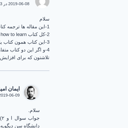
3
2019-06-08 در 13:33
|
پرخوری
سلام
1-این مقاله ها ترجمه کتاب Learning how to learn هستند یا خودتون نوشتیدشون؟
2-کل کتاب learning how to learn در سایت قرار دادید؟
3-این کتاب همون کتاب یادگیری هوشمندانه است؟
4-و اگر این دو کتاب متفاوت هستن خوندن کدوم کتاب برای کنکوری ها پیشهاد میکنید؟
تلاشتون که برای افزایش 
ایمان امی
2019-06-09 در 0:24
سلام.
جو
دانشگاه سن دیگو‌ـه 