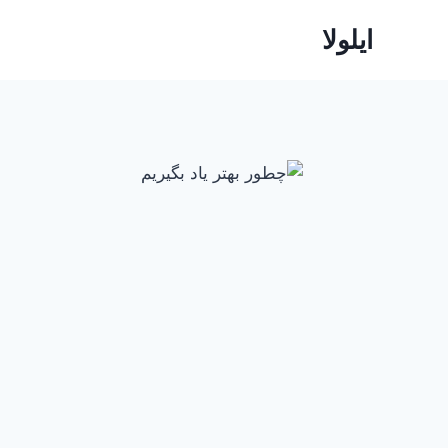
ازگشت
ایلولا
ه
حتوا