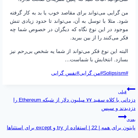
من گرایی می‌تواند برای مقاصد خوب یا بد به کار گرفته
شود. مثلا با توسل به آن، می‌تواند تا حدود زیادی تنش
موجود در این نوع نگاه که دیگران در خصوص شما چه
فکر می‌کنند را از بین ببرید.
البته این نوع فکر می‌تواند از شما یه شخص بی‌رحم نیز
بسازد. انتخابش با شماست…
برچسب‌های
#
Solipsism
#
من گرایی
#
نفس گرایی
نوشته:
راهبری
قبلی
دزدانی با کلاه سفید ۷۷ میلیون دلار از شبکه Ethereum را
نوشته
دزدیدند و سپس
بعدی
پایتون برای همه | 22 | استفاده از try و except برای استثناها