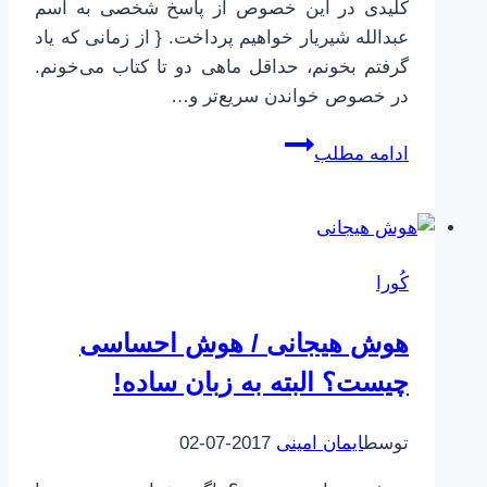
کلیدی در این خصوص از پاسخ شخصی به اسم
عبدالله شیریار خواهیم پرداخت. { از زمانی که یاد
گرفتم بخونم، حداقل ماهی دو تا کتاب می‌خونم.
در خصوص خواندن سریع‌تر و…
چطور
ادامه مطلب
خودمان
را
برای
یادگیری
کُورا
سریع‌تر
آماده
هوش هیجانی / هوش احساسی
کنیم
چیست؟ البته به زبان ساده!
توسط
ایمان امینی
2017-07-02