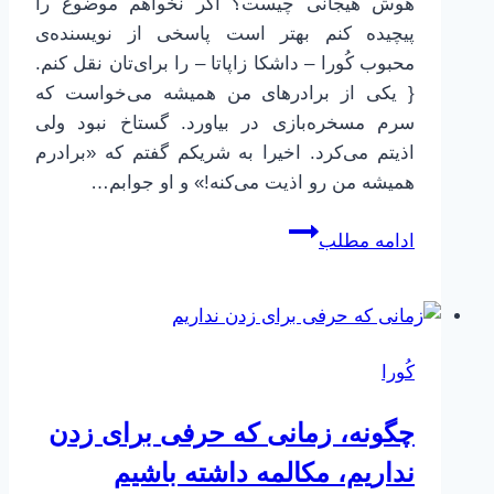
هوش هیجانی چیست؟ اگر نخواهم موضوع را
پیچیده‌ کنم بهتر است پاسخی از نویسنده‌ی
محبوب کُورا – داشکا زاپاتا – را برای‌تان نقل کنم.
{ یکی از برادرهای من همیشه می‌خواست که
سرم مسخره‌بازی در بیاورد. گستاخ نبود ولی
اذیتم می‌کرد. اخیرا به شریکم گفتم که «برادرم
همیشه من رو اذیت می‌کنه!» و او جوابم…
هوش
ادامه مطلب
هیجانی
/
هوش
احساسی
کُورا
چیست؟
البته
چگونه، زمانی که حرفی برای زدن
به
زبان
نداریم، مکالمه داشته باشیم