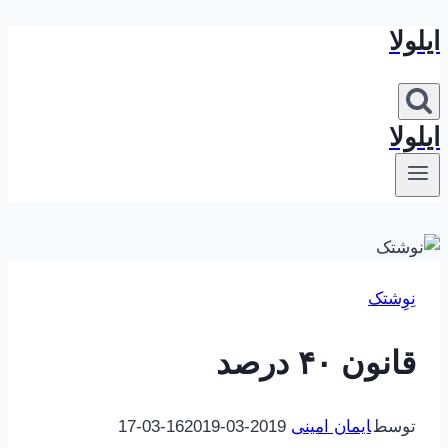
ایلولا
بازگشت
به
محتوا
ایلولا
نِوِشتک
قانون ۴۰ درصد
توسط
ایمان امینی
2019-03-16
2019-03-17