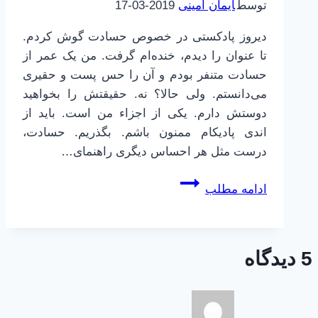
توسط
ایمان امینی
2019-03-17
دیروز پادکستی در خصوص حسادت گوش کردم.
تا عنوان را دیدم، خنده‌ام گرفت. من یک عمر از
حسادت متنفر بودم و آن را حس پست و حقیری
می‌دانستم. ولی حالا؟ نه. حقیقتش را بخواهید
دوستش دارم. یکی از اجزاء من است. باید از
اندی پادیکام ممنون باشم. بگذریم. حسادت،
درست مثل هر احساس دیگری راهنمای…
چطور
ادامه مطلب
با
احساسات
ناخوشایند
5 دیدگاه
مقابله
کنیم؟