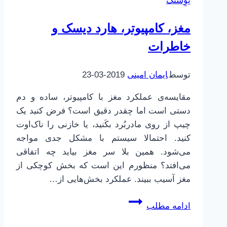
نِوِشتک
کنیم
مغز، کامپیوتر، هارد دیسک و
خاطرات
توسط
ایمان امینی
2019-03-23
مقایسه‌ی عملکرد مغز با کامپیوتر، ساده و دم
دستی است اما چقدر دقیق است؟ فرض کنید یک
چیپ از روی مادربُرد بکَنید، یا خازنی را ناک‌اوت
کنید. احتمالا سیستم با مشکل جدی مواجه
می‌شود. همین بلا سر مغز بیاید چه اتفاقی
می‌افتد؟ منظورم این است که بخش کوچکی از
مغز آسیب ببیند. عملکرد بخش‌هایی از…
مغز،
ادامه مطلب
کامپیوتر،