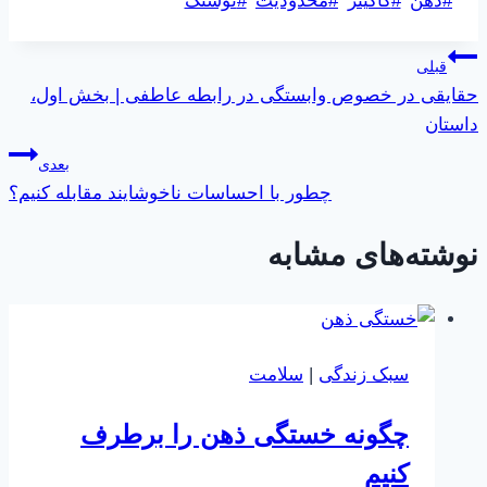
#
ذهن
#
گاگینز
#
محدودیت
#
نوشتک
نوشته:
راهبری
قبلی
حقایقی در خصوص وابستگی در رابطه عاطفی | بخش اول،
نوشته
داستان
بعدی
چطور با احساسات ناخوشایند مقابله کنیم؟
نوشته‌های مشابه
سبک زندگی
|
سلامت
چگونه خستگی ذهن را برطرف
کنیم