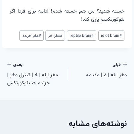
خسته شدید؟ من هم خسته شدم! ادامه برای فردا اگر
نئوکورتکسم یاری کند!
برچسب‌های
#
idiot brain
#
reptile brain
#
مغز خر
#
مغز خزنده
نوشته:
راهبری
قبلی
بعدی
مغز ابله | 2 | مقدمه
مغز ابله | 4 | کنترل مغز |
نوشته
خزنده vs نئوکورتکس
نوشته‌های مشابه