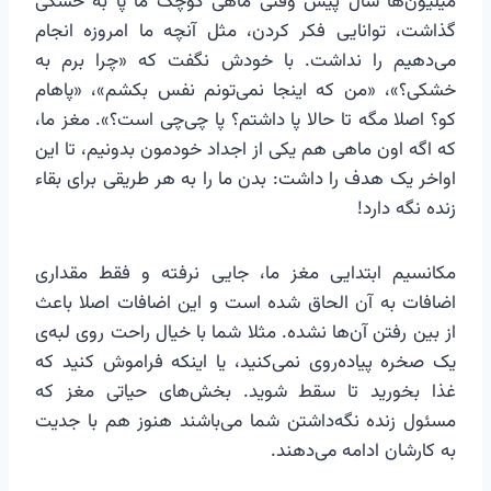
میلیون‌ها سال پیش وقتی ماهی کوچک ما پا به خشکی
گذاشت، توانایی فکر کردن، مثل آنچه ما امروزه انجام
می‌دهیم را نداشت. با خودش نگفت که «چرا برم به
خشکی؟»، «من که اینجا نمی‌تونم نفس بکشم»، «پاهام
کو؟ اصلا مگه تا حالا پا داشتم؟ پا چی‌چی است؟». مغز ما،
که اگه اون ماهی هم یکی از اجداد خودمون بدونیم، تا این
اواخر یک هدف را داشت: بدن ما را به هر طریقی برای بقاء
زنده نگه دارد!
مکانسیم ابتدایی مغز ما، جایی نرفته و فقط مقداری
اضافات به آن الحاق شده است و این اضافات اصلا باعث
از بین رفتن آن‌ها نشده. مثلا شما با خیال راحت روی لبه‌ی
یک صخره پیاده‌روی نمی‌کنید، یا اینکه فراموش کنید که
غذا بخورید تا سقط شوید. بخش‌های حیاتی مغز که
مسئول زنده نگه‌داشتن شما می‌باشند هنوز هم با جدیت
به کارشان ادامه می‌دهند.