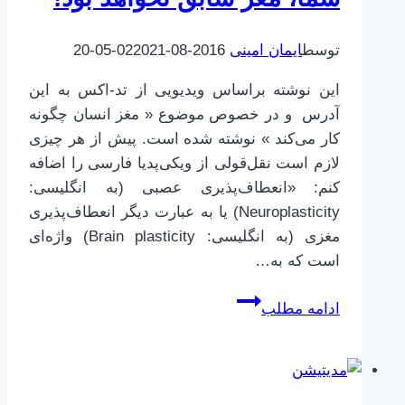
توسط
ایمان امینی
2016-08-02
2021-05-20
این نوشته براساس ویدیویی از تد-اکس به این
آدرس و در خصوص موضوع « مغز انسان چگونه
کار می‌کند » نوشته شده است. پیش از هر چیزی
لازم است نقل‌قولی از ویکی‌پدیا فارسی را اضافه
کنم: «انعطاف‌پذیری عصبی (به انگلیسی:
Neuroplasticity) یا به عبارت دیگر انعطاف‌پذیری
مغزی (به انگلیسی: Brain plasticity) واژه‌ای
است که به…
بعد
ادامه مطلب
از
خواندن
این
پست،