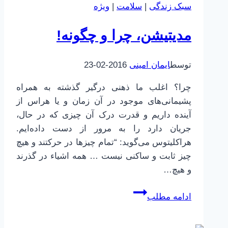
سبک زندگی
|
سلامت
|
ویژه
مغز
شما،
مدیتیشن، چرا و چگونه!
مغز
سابق
نخواهد
توسط
ایمان امینی
2016-02-23
بود!
چرا؟ اغلب ما ذهنی درگیر گذشته به همراه
پشیمانی‌های موجود در آن زمان و یا هراس از
آینده داریم و قدرت درک آن چیزی که در حال،
جریان دارد را به مرور از دست داده‌ایم.
هراکلیتوس می‌گوید: “تمام چیزها در حرکتند و هیچ
چیز ثابت و ساکنی نیست … همه اشیاء در گذرند
و هیچ…
مدیتیشن،
ادامه مطلب
چرا
و