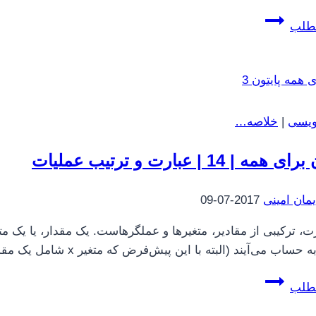
موهبتی
مطلب
به
اسم
حافظه
انسان
(حداقل
نویسی
|
خلاصه…
این‌طور
به
مه | 14 | عبارت و ترتیب عملیات
نظر
می‌آید)
یمان امینی
2017-07-09
ت، ترکیبی از مقادیر، متغیرها و عملگرهاست. یک مقدار، یا یک مت
‌آیند (البته با این پیش‌فرض که متغیر x شامل یک مقدار است): 17 x x + 17 اگر شما یک عبارت را در حالت تعاملی…
پایتون
مطلب
برای