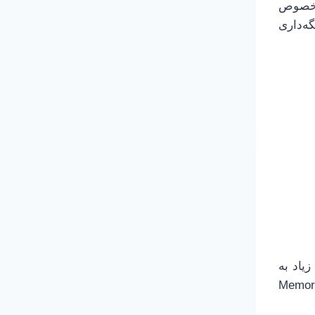
در خصوص
میر و نگه‌داری
یاد به
ست. کار این حافظه چیست؟ ذخیره‌ی اطلاعات بر روی یک Memory Stick