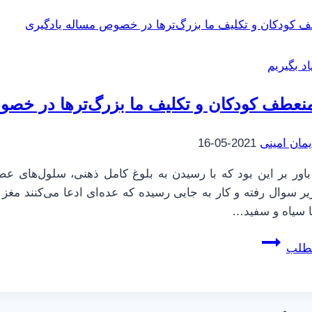
همه
|
14
|
د بگیریم
عبارت
و
نعطف کودکان و تکلیف ما بزرگ‌ترها در خصو
ترتیب
عملیات
یمان امینی
2021-05-16
باور بر این بود که با رسیدن به بلوغ کامل ذهنی، سلول‌های 
یر سوال رفته و کار به جایی رسیده که عده‌ای ادعا می‌کنند مغز 
ا سیاه و سفید…
مغز
مطلب
منعطف
کودکان
و