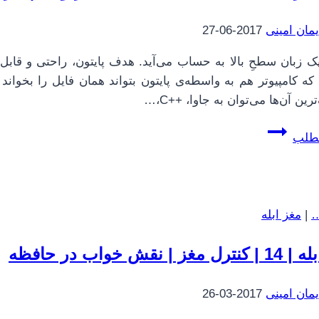
و
عملگرها
یمان امینی
2017-06-27
یک زبان سطحِ بالا به حساب می‌آید. هدف پایتون، راحتی و قا
ه کامپیوتر هم به واسطه‌ی پایتون بتواند همان فایل را بخواند 
ن آن‌ها می‌توان به جاوا، C++‎،‏…
پایتون
مطلب
برای
همه
|
6
…
|
مغز ابله
|
اصطلاحات:
غز | نقش خواب در حافظه
مفسر
و
یمان امینی
2017-03-26
کامپایلر