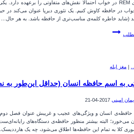
مرحله‌ی REM در خواب احتمالا نقش‌های متفاوتی را برعهده دا
 (شاید خاطره کلمه‌ی مناسب‌تری از حافظه باشد. به هر حال…
مغز
مطلب
ابله
|
14
|
…
|
مغز ابله
کنترل
مغز
ی به اسم حافظه انسان (حداقل این‌طور به نظ
|
نقش
یمان امینی
2017-04-21
خواب
در
افظه‌ی انسان و ویژگی‌های عجیب و غریبش عنوان فصل دوم از ک
حافظه
موری کلا به تمام این حافظه‌ها اطلاق می‌شود، چه یک هارددیسک