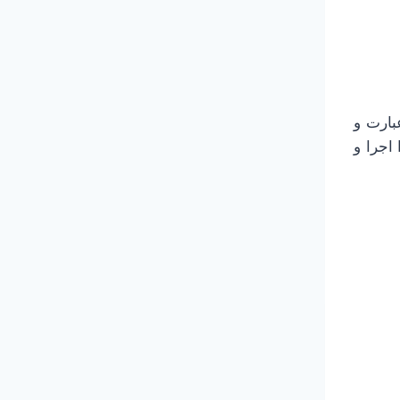
زاره دیده‌ایم: print برای چاپ یک عبارت و
آن را اجرا و