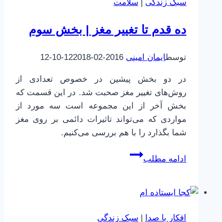
سبک زندگی
|
سلامت
زبان
اندی
ده قدم تا تغییر مغز | بخش سوم
پودیکم
خالق
توسط
ایمان امینی
2016-02-12
2018-10-12
Headspace
در دو بخش پیشین در خصوص تعدادی از
روش‌های تغییر مغز صحبت شد. در این قسمت که
بخش آخر از این مجموعه است سه مورد از
مواردی که می‌تواند تاثیرات دائمی بر روی مغز
شما بگذارد را با هم بررسی می‌کنیم.
ده
ادامه مطلب
قدم
تا
تغییر
مغز
افکارِ با صدا
|
سبک زندگی
|