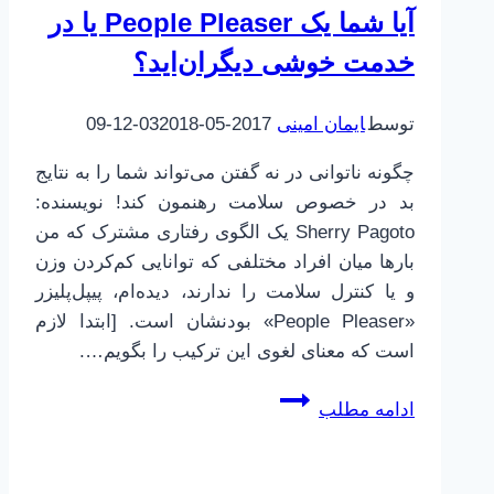
آیا شما یک People Pleaser یا در
حرفه‌ای
خدمت خوشی دیگران‌اید؟
توسط
ایمان امینی
2017-05-03
2018-12-09
چگونه ناتوانی در نه گفتن می‌تواند شما را به نتایج
بد در خصوص سلامت رهنمون کند! نویسنده:
Sherry Pagoto یک الگوی رفتاری مشترک که من
بارها میان افراد مختلفی که توانایی کم‌کردن وزن
و یا کنترل سلامت را ندارند، دیده‌ام، پیپل‌پلیزر
«People Pleaser» بودنشان است. [ابتدا لازم
است که معنای لغوی این ترکیب را بگویم….
آیا
ادامه مطلب
شما
یک
People