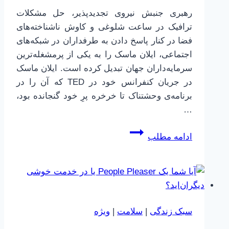
رهبری جنبش نیروی تجدیدپذیر، حل مشکلات
ترافیک در ساعت شلوغی و کاوش ناشناخته‌های
فضا در کنار پاسخ دادن به طرفداران در شبکه‌های
اجتماعی، ایلان ماسک را به یکی از پرمشغله‌ترین
سرمایه‌داران جهان تبدیل کرده است. ایلان ماسک
در جریان کنفرانس خود در TED که آن را در
برنامه‌ی وحشتناک تا خرخره پرِ خود گنجانده بود،
…
یک
ادامه مطلب
توصیه
از
ایلان
ماسک
در
سبک زندگی
|
سلامت
|
ویژه
خصوص
مسیر