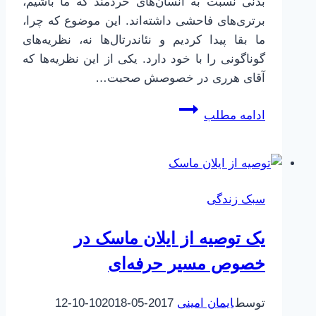
بدنی نسبت به انسان‌های خردمند که ما باشیم،
برتری‌های فاحشی داشته‌اند. این موضوع که چرا،
ما بقا پیدا کردیم و نئاندرتال‌ها نه، نظریه‌های
گوناگونی را با خود دارد. یکی از این نظریه‌ها که
آقای هرری در خصوصش صحبت…
تکنیک
ادامه مطلب
زنگ
بدپیله
/
مقدس
سبک زندگی
|
چگونه
یک توصیه از ایلان ماسک در
از
برنامه‌هایمان
خصوص مسیر حرفه‌ای
عقب
نمانیم
توسط
ایمان امینی
2017-05-10
2018-10-12