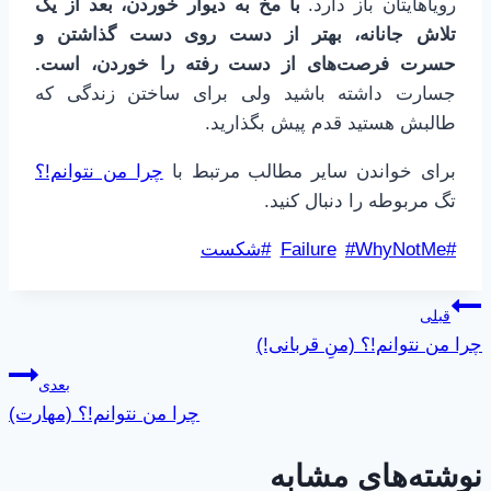
رویاهایتان باز دارد.
با مخ به دیوار خوردن، بعد از یک
تلاش جانانه، بهتر از دست روی دست گذاشتن و
حسرت فرصت‌های از دست رفته را خوردن، است.
جسارت داشته باشید ولی برای ساختن زندگی که
طالبش هستید قدم پیش بگذارید.
برای خواندن سایر مطالب مرتبط با
چرا من نتوانم!؟
تگ مربوطه را دنبال کنید.
برچسب‌های
#
WhyNotMe
#
Failure
#
شکست
نوشته:
راهبری
قبلی
چرا من نتوانم!؟ (منِ قربانی!)
نوشته
بعدی
چرا من نتوانم!؟ (مهارت)
نوشته‌های مشابه