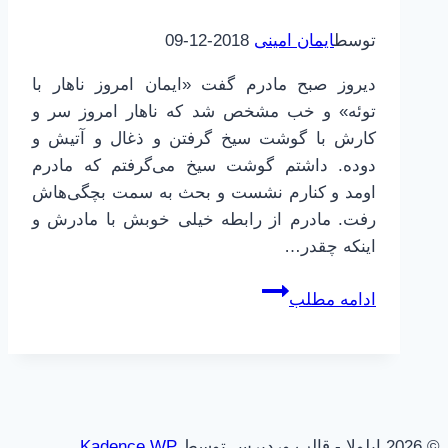
توسط
ایمان امینی
2018-12-09
دیروز صبح مادرم گفت «ایمان امروز ناهار با
توئه» و خب مشخص شد که ناهار امروز سر و
کارش با گوشت سیخ گرفتن و ذغال و آتیش و
دوده. داشتم گوشت سیخ می‌گرفتم که مادرم
اومد و کنارم نشست و بحث به سمت بچگی‌هاش
رفت. مادرم از رابطه خیلی خوبش با مادرش و
اینکه چقدر…
و
ادامه مطلب
ارزش
ها
(به
زبان
محاوره)
© 2026 ایلولا - قالب وردپرس توسط
Kadence WP