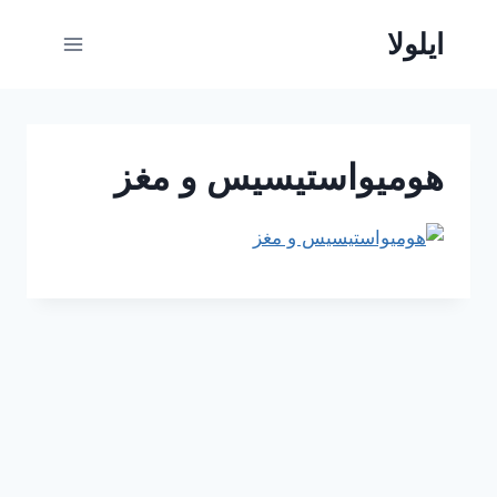
ازگشت
ایلولا
ه
حتوا
هومیواستیسیس و مغز