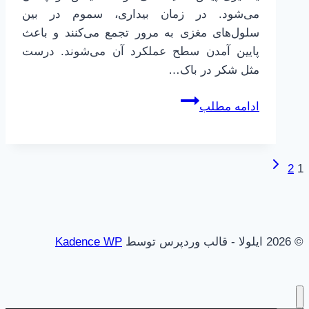
می‌شود. در زمان بیداری، سموم در بین
سلول‌های مغزی به مرور تجمع می‌کنند و باعث
پایین آمدن سطح عملکرد آن می‌شوند. درست
مثل شکر در باک…
چطور
ادامه مطلب
بهتر
یاد
بگیریم
برگۀ
پیمایش
2
1
|
بعدی
9
صفحه
|
خواب
© 2026 ایلولا - قالب وردپرس توسط
Kadence WP
و
یادگیری