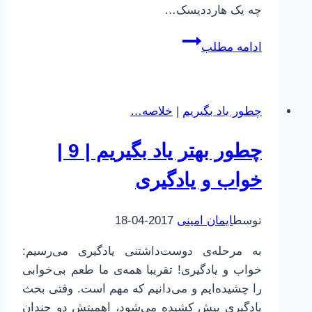
چه یک هارددیسک…
موهبتی
ادامه مطلب
به
اسم
حافظه
چطور یاد بگیریم
|
خلاصه…
انسان
(حداقل
چطور بهتر یاد بگیریم | 9 |
این‌طور
به
خواب و یادگیری
نظر
می‌آید)
توسط
ایمان امینی
2017-04-18
به مرحله‌ی دوست‌داشتنی یادگیری می‌رسیم:
خواب و یادگیری! تقریبا همه‌ی ما طعم بی‌خوابی
را چشیده‌ایم و می‌دانیم که مهم است. وقتی بحث
یادگیری پیش کشیده می‌شود، اهمیتش دو چندان