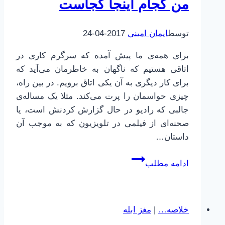
من کجام اینجا کجاست
|
حافظه
توسط
ایمان امینی
2017-04-24
کوتاه‌مدت
چیست؟
برای همه‌ی ما پیش آمده که سرگرم کاری در
اتاقی هستیم که ناگهان به خاطرمان می‌آید که
برای کار دیگری به آن یکی اتاق برویم. در بین راه،
چیزی حواسمان را پرت می‌کند. مثلا یک مساله‌ی
جالبی که رادیو در حال گزارش کردنش است، یا
صحنه‌ای از فیلمی در تلویزیون که به موجب آن
داستان…
مغز
ادامه مطلب
ابله
|
23
خلاصه…
|
مغز ابله
|