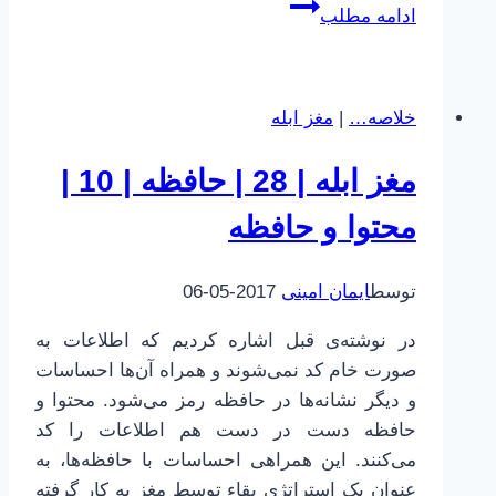
چطور
ادامه مطلب
بهتر
یاد
بگیریم
خلاصه…
|
مغز ابله
|
32
مغز ابله | 28 | حافظه | 10 |
|
حافظه
محتوا و حافظه
و
یادگیری
توسط
ایمان امینی
2017-05-06
در نوشته‌ی قبل اشاره کردیم که اطلاعات به
صورت خام کد نمی‌شوند و همراه آن‌ها احساسات
و دیگر نشانه‌ها در حافظه رمز می‌شود. محتوا و
حافظه دست در دست هم اطلاعات را کد
می‌کنند. این همراهی احساسات با حافظه‌ها، به
عنوان یک استراتژی بقاء توسط مغز به کار گرفته