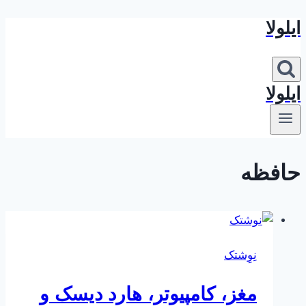
ایلولا
بازگشت
به
محتوا
ایلولا
حافظه
نِوِشتک
مغز، کامپیوتر، هارد دیسک و