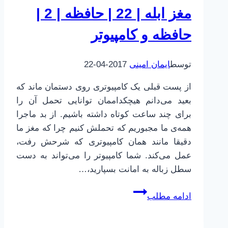
حافظه
مغز ابله | 22 | حافظه | 2 |
|
3
حافظه و کامپیوتر
|
من
توسط
ایمان امینی
2017-04-22
کجام
اینجا
از پست قبلی یک کامپیوتری روی دستمان ماند که
کجاست
بعید می‌دانم هیچکداممان توانایی تحمل آن را
برای چند ساعت کوتاه داشته باشیم. از بد ماجرا
همه‌ی ما مجبوریم که تحملش کنیم چرا که مغز ما
دقیقا مانند همان کامپیوتری که شرحش رفت،
عمل می‌کند. شما کامپیوتر را می‌تواند به دست
سطل زباله به امانت بسپارید،…
مغز
ادامه مطلب
ابله
|