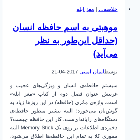
22
خلاصه…
|
مغز ابله
|
حافظه
موهبتی به اسم حافظه انسان
|
2
(حداقل این‌طور به نظر
|
می‌آید)
حافظه
و
کامپیوتر
توسط
ایمان امینی
2017-04-21
سیستم حافظه‌ی انسان و ویژگی‌های عجیب و
غریبش عنوان فصل دوم از کتاب «مغز ابله»
است. واژه‌ی مِمُری (حافظه) در این روزها زیاد به
گوش‌تان می‌خورد؛ البته بیشتر منظور حافظه‌ی
دستگاه‌های رایانه‌ای‌ست. کار این حافظه چیست؟
ذخیره‌ی اطلاعات بر روی یک Memory Stick البته
مموری کلا به تمام این حافظه‌ها اطلاق می‌شود،