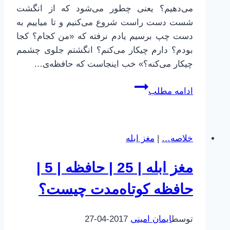
می‌دهیم؟ یعنی چطور می‌شود که از انگشت
شست دست راست شروع می‌کنیم و تا میاییم به
دست چپ برسیم یادم نرفته که «من کجام؟ کجا
بودم؟ دارم چیکار می‌کنم؟ انگشتم جلوی چشمم
چیکار می‌کنه؟» خب اینجاست که حافظه‌ی…
مغز
ادامه مطلب
ابله
|
26
خلاصه…
|
مغز ابله
|
حافظه
مغز ابله | 25 | حافظه | 5 |
|
7
حافظه کوتاه‌مدت چیست؟
|
سلول‌های
توسط
ایمان امینی
2017-04-27
عصبی