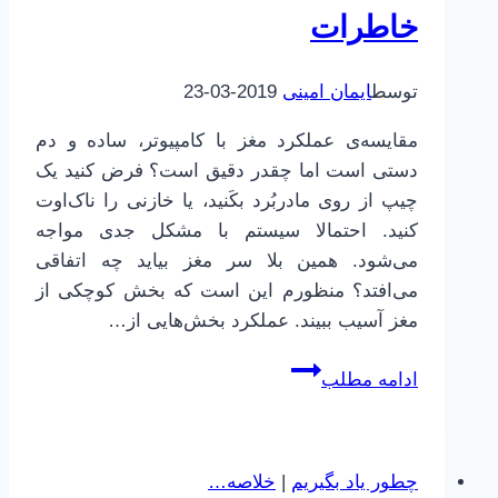
خاطرات
توسط
ایمان امینی
2019-03-23
مقایسه‌ی عملکرد مغز با کامپیوتر، ساده و دم
دستی است اما چقدر دقیق است؟ فرض کنید یک
چیپ از روی مادربُرد بکَنید، یا خازنی را ناک‌اوت
کنید. احتمالا سیستم با مشکل جدی مواجه
می‌شود. همین بلا سر مغز بیاید چه اتفاقی
می‌افتد؟ منظورم این است که بخش کوچکی از
مغز آسیب ببیند. عملکرد بخش‌هایی از…
مغز،
ادامه مطلب
کامپیوتر،
هارد
دیسک
چطور یاد بگیریم
|
خلاصه…
و