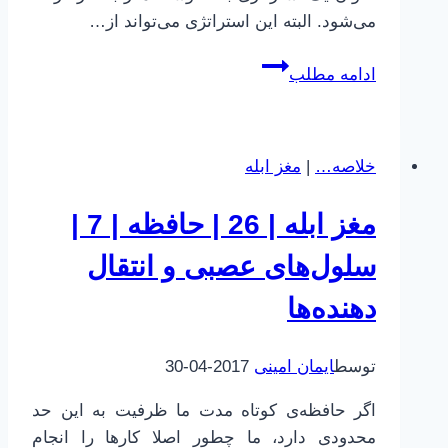
می‌شود. البته این استراتژی می‌تواند از…
مغز
ادامه مطلب
ابله
|
28
خلاصه…
|
مغز ابله
|
حافظه
مغز ابله | 26 | حافظه | 7 |
|
10
سلول‌های عصبی و انتقال
|
دهنده‌ها
محتوا
و
حافظه
توسط
ایمان امینی
2017-04-30
اگر حافظه‌ی کوتاه مدت ما ظرفیت به این حد
محدودی دارد، ما چطور اصلا کارها را انجام