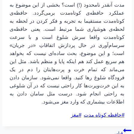
مدت آنقدر نامحدود (!) است؟ بخشی از این موضوع به
عملکرد حافظه‌ی کوتاه‌مدت برمی‌گردد. حافظه‌ی
کوتاه‌مدت مستقیما به تجربه و فکر کردن در لحظه به
لحظه‌ی هوشیاری شما مرتبط است. یعنی حافظه‌ی
کوتاه‌مدت واقعا سرش شلوغ است و با سرعت
سرسام‌آوری در حال پردازش اتفاقاتِ «در جریان»
است؛ و این موضوع، بحث ساده‌ای نیست که بخواهد
هم سریع عمل کند هم اینکه پایا و منظم باشد. مثل این
می‌ماند که تمام خرت و پرت‌هایتان را دم در یک
فرودگاه شلوغ رها کنید. واقعا نمی‌شود. سازمان دادن
به این خرت‌وپرت‌ها کار راحتی نیست که در آن شلوغی
به راحتی انجام شود. درست مثل سامان دادن به
اطلاعات بیشماری که وارد مغز می‌شود.
برچسب‌های
#
حافظه کوتاه مدت
#
مغز
نوشته:
راهبری
قبلی