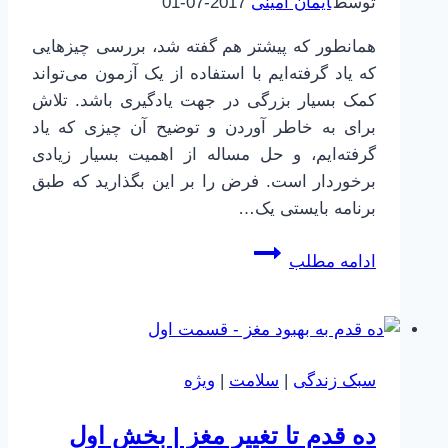
توسط
ایمان امینی
2017-07-01
ذهنی
همانطور که پیشتر هم گفته شد، بررسی چیزهایی
که یاد گرفته‌ایم با استفاده از یک آزمون می‌تواند
کمک بسیار بزرگی در جهت یادگیری باشد. تلاش
برای به خاطر آوردن و توضیح آن چیزی که یاد
گرفته‌ایم، و حل مساله از اهمیت بسیار زیادی
برخوردار است. فرض را بر این بگذارید که طبق
برنامه بایستی یک…
چطور
ادامه مطلب
بهتر
یاد
بگیریم
|
سبک زندگی
|
سلامت
|
ویژه
45
|
ده قدم تا تغییر مغز | بخش اول
آماده