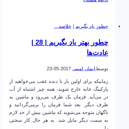
برای
همه
|
چطور یاد بگیریم
|
خلاصه…
34
|
چطور بهتر یاد بگیریم | 28 |
فایل
عادت‌ها
متنی
و
خطوط
توسط
ایمان امینی
2017-05-23
زمانیکه برای اولین بار با دنده عقب می‌خواهید از
پارکینگ خانه خارج شوید، همه چیز اشتباه از آب
در می‌آید. فرمان یک طرف می‌رود و ماشین به
طرف دیگر. بعد شما فرمان را برمی‌گردانید و
ناگهان متوجه می‌شوید که ماشین بیش از حد لازم
به سمت دیگر مایل شد. به هر حال کار سختی
را…