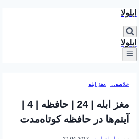
ایلولا
بازگشت
به
محتوا
ایلولا
خلاصه…
|
مغز ابله
مغز ابله | 24 | حافظه | 4 |
آیتم‌ها در حافظه کوتاه‌مدت
توسط
ایمان امینی
2017-04-27